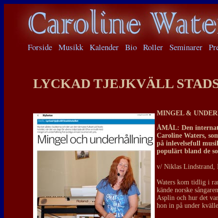
Forside
Musikk
Kalender
Bio
Roller
Seminarer
Pr
LYCKAD TJEJKVÄLL STAD
MINGEL & UNDER
ÅMÅL: Den internat
Caroline Waters, so
på inlevelsefull mus
populärt bland de so
v/ Niklas Lindstrand,
Waters kom tidlig i ra
kände norske sångaren
Asplin och hur det var
hon in på under kväll