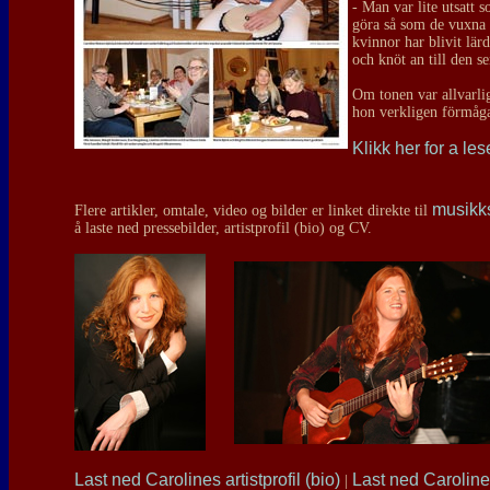
- Man var lite utsatt 
göra så som de vuxna 
kvinnor har blivit lär
och knöt an till den s
Om tonen var allvarli
hon verkligen förmåga
Klikk her for a les
musikk
Flere artikler, omtale, video og bilder er linket direkte til
å laste ned pressebilder, artistprofil (bio) og CV.
Last ned Carolines artistprofil (bio)
Last ned Carolin
|