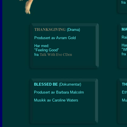
fra
THANKSGIVING
MA
(Drama)
Ra
Produsert av Avram Gold
Ha
Har med:
"W
"Feeling Good"
Talk With Eve CDen
fra
fra
BLESSED BE
(Dokumentar)
TH
Produsert av Barbara Malcolm
Et
Musikk av Caroline Waters
Mu