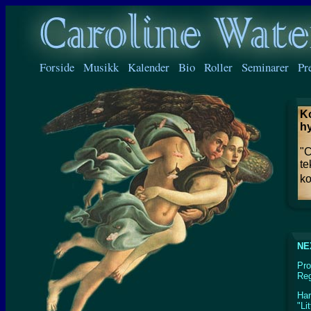
Forside
Musikk
Kalender
Bio
Roller
Seminarer
Pr
K
hy
"C
te
ko
NE
Pro
Reg
Har
"Li