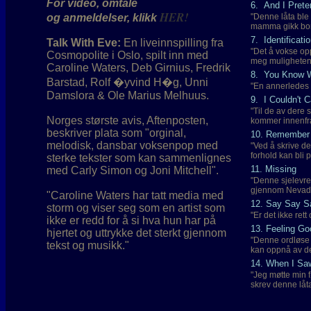
For video, omtale
6. And I Prete
HER!
og anmeldelser, klikk
"Denne låta ble 
mamma gikk bor
7. Identificati
Talk With Eve:
En liveinnspilling fra
"Det å vokse o
Cosmopolite i Oslo, spilt inn med
meg muligheten t
Caroline Waters, Deb Girnius, Fredrik
8. You Know 
Barstad, Rolf �yvind H�g, Unni
"En annerledes 
Damslora & Ole Marius Melhuus.
9. I Couldn't 
"Til de av dere
Norges største avis, Aftenposten,
kommer innenfra
beskriver plata som "orginal,
10. Remember
melodisk, dansbar voksenpop med
"Ved å skrive de
forhold kan bli 
sterke tekster som kan sammenlignes
11. Missing
med Carly Simon og Joni Mitchell".
"Denne sjelevre
gjennom Nevada
"Caroline Waters har tatt media med
12. Say Say S
storm og viser seg som en artist som
"Er det ikke rett
ikke er redd for å si hva hun har på
13. Feeling Go
hjertet og uttrykke det sterkt gjennom
"Denne ordløse l
tekst og musikk."
kan oppnå av de
14. When I Sa
"Jeg møtte min f
skrev denne låt