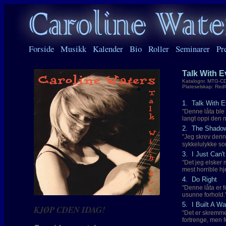
Forside
Musikk
Kalender
Bio
Roller
Seminarer
Pr
Talk With E
Katalognr. MTG-C
Plateselskap: Re
1. Talk With
"Denne låta ble 
langt oppi den n
2. The Shado
"Jeg skrev denn
sykkelulykke som
3. I Just Can'
"Det jeg elsker
mest horrible hj
4. Do Right
"Denne låta er f
usunne forhold.
5. I Built A Wa
KJØP CDEN IDAG!
"Det er skremme
fortrenge, men f